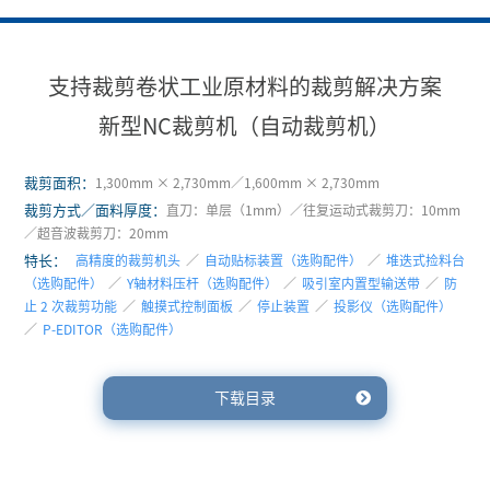
支持裁剪卷状工业原材料的裁剪解决方案
新型NC裁剪机（自动裁剪机）
裁剪面积：
1,300mm × 2,730mm／1,600mm × 2,730mm
裁剪方式／面料厚度：
直刀：单层（1mm）／往复运动式裁剪刀：10mm
／超音波裁剪刀：20mm
特长：
高精度的裁剪机头
／
自动贴标装置（选购配件）
／
堆迭式捡料台
（选购配件）
／
Y轴材料压杆（选购配件）
／
吸引室内置型输送带
／
防
止 2 次裁剪功能
／
触摸式控制面板
／
停止装置
／
投影仪（选购配件）
／
P-EDITOR（选购配件）
下载目录