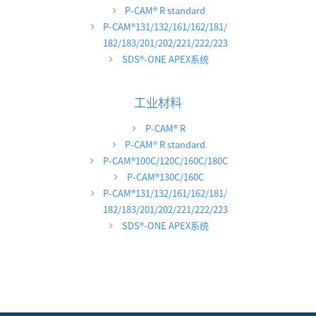
P-CAM
®
R standard
P-CAM
®
131/132/161/162/181/
182/183/201/202/221/222/223
SDS
®
-ONE APEX系统
工业材料
P-CAM
®
R
P-CAM
®
R standard
P-CAM
®
100C/120C/160C/180C
P-CAM
®
130C/160C
P-CAM
®
131/132/161/162/181/
182/183/201/202/221/222/223
SDS
®
-ONE APEX系统