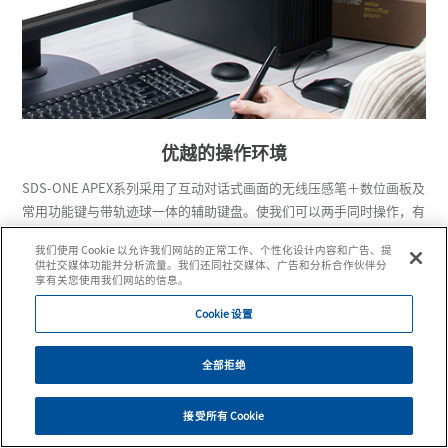
利用3D技术的制造工艺
3D-2D展开
3D模拟
3D套入
优越的操作环境
SDS-ONE APEX系列采用了互动对话式画面的无线压感笔＋数位画板及
常用功能键与带轨迹球一体的辅助键盘。使我们可以两手同时操作，有
助于进一步提高工作效率。此外，充实的在线帮助、步骤纪录功能和纸
我们使用 Cookie 以允许我们网站的正常工作、个性化设计内容和广告、提
样制作、排料瞬间转换的顺畅操作等实现了更简便的操作环境。
供社交媒体功能并分析流量。我们还同社交媒体、广告和分析合作伙伴分
享有关您使用我们网站的信息。
Cookie 设置
全部拒绝
接受所有 Cookie