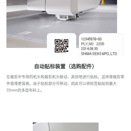
吸引室内置型输送带
吸引室内置的清洁功能
密封膜压杆（选购配件）
拣料投影仪（选购配件）
钻孔强化型（选购配件）
排出钻孔布屑装置（选购配件）
自动贴标装置（选购配件）
P-CAM通用功能
在裁剪中专用的机头和裁剪机头联动，高效地进行贴标。这样使裁剪零
件管理更容易。由于贴标部分可移动，因此可以将标签粘贴到最大
防止2次裁剪功能・自动调整速度功能
55mm的多层布料上。
对花对格摄像头（选购配件）
多位对花对格（选购配件）
裁剪刷
投影仪（选购配件）