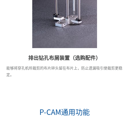
排出钻孔布屑装置（选购配件）
能够将穿孔机所裁剪的布片碎头留在布片上，防止遗漏吸引使裁剪更稳
定。
P-CAM通用功能