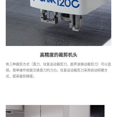
P-CAM130C/160C
裁剪面移动（输送带）型
高精度的裁剪机头
堆迭式捡料台（选购配件）
Y轴材料压杆（选购配件）
高精度的裁剪机头
吸引室内置型输送带
有三种裁剪方式（直刀、往复运动裁剪刀、超声波振动裁剪刀）可以选
择。简单操作就能交换直刀的刀刃。往复运动裁剪刀采用自动研磨方
吸引室内置的清洁功能
式，提高裁剪精度。
P-CAM131/132/161/162/181/
182/183/201/202/221/222/223
高精度的裁剪机头
刀宽自动测定功能