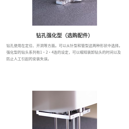
钻孔强化型（选购配件）
钻孔使用在定位、开洞等方面。可以从针型和管型这两种形状中选择。
强化型的钻头系列有1・2・4连的设定，可以缩短装卸钻头的时间以及
防止人工引起的安装失误。