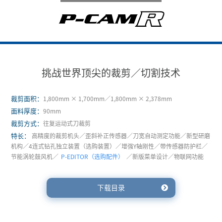
挑战世界顶尖的裁剪／切割技术
裁剪面积：
1,800mm × 1,700mm／1,800mm × 2,378mm
面料厚度：
90mm
裁剪方式：
往复运动式刀裁剪
特长：
高精度的裁剪机头／歪斜补正传感器／刀宽自动测定功能／新型研磨
机构／4连式钻孔独立装置（选购装置）／增强Y轴刚性／带传感器防护栏／
节能涡轮鼓风机／
P-EDITOR（选购配件）
／新版菜单设计／物联网功能
下载目录