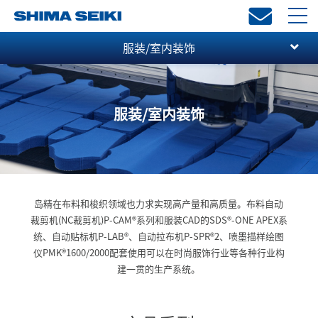
toggl
navi
服装/室内装饰
服装/室内装饰
岛精在布料和梭织领域也力求实现高产量和高质量。布料自动
裁剪机(NC裁剪机)P-CAM
®
系列和服装CAD的SDS
®
-ONE APEX系
统、自动贴标机P-LAB
®
、自动拉布机P-SPR
®
2、喷墨描样绘图
仪PMK
®
1600/2000配套使用可以在时尚服饰行业等各种行业构
建一贯的生产系统。