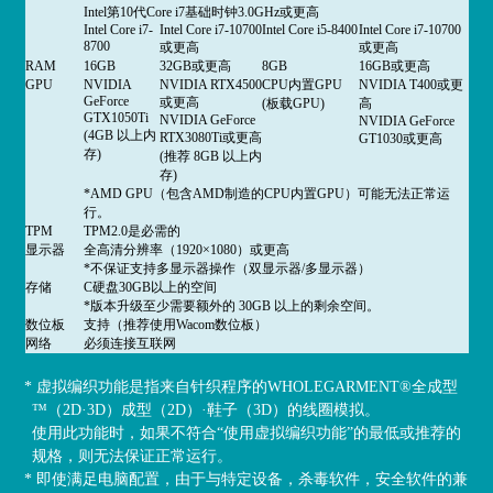
Intel第10代Core i7基础时钟3.0GHz或更高
Intel Core i7-
Intel Core i7-10700
Intel Core i5-8400
Intel Core i7-10700
8700
或更高
或更高
RAM
16GB
32GB或更高
8GB
16GB或更高
GPU
NVIDIA
NVIDIA RTX4500
CPU内置GPU
NVIDIA T400或更
GeForce
或更高
(板载GPU)
高
GTX1050Ti
NVIDIA GeForce
NVIDIA GeForce
(4GB 以上内
RTX3080Ti或更高
GT1030或更高
存)
(推荐 8GB 以上内
存)
*AMD GPU（包含AMD制造的CPU内置GPU）可能无法正常运
行。
TPM
TPM2.0是必需的
显示器
全高清分辨率（1920×1080）或更高
*不保证支持多显示器操作（双显示器/多显示器）
存储
C硬盘30GB以上的空间
*版本升级至少需要额外的 30GB 以上的剩余空间。
数位板
支持（推荐使用Wacom数位板）
网络
必须连接互联网
* 虚拟编织功能是指来自针织程序的WHOLEGARMENT
®
全成型
™（2D·3D）成型（2D）·鞋子（3D）的线圈模拟。
使用此功能时，如果不符合“使用虚拟编织功能”的最低或推荐的
规格，则无法保证正常运行。
* 即使满足电脑配置，由于与特定设备，杀毒软件，安全软件的兼