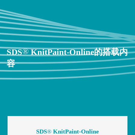
®
SDS
KnitPaint-Online的搭载内
容
SDS
®
KnitPaint-Online