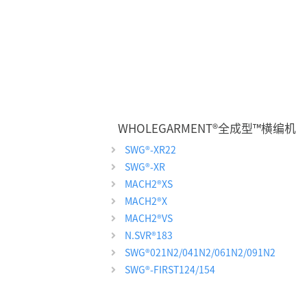
WHOLEGARMENT
®
全成型™横编机
SWG
®
-XR22
SWG
®
-XR
MACH2
®
XS
MACH2
®
X
MACH2
®
VS
N.SVR
®
183
SWG
®
021N2/041N2/061N2/091N2
SWG
®
-FIRST124/154