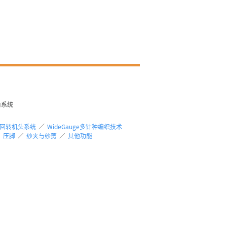
角系统
急速回转机头系统
／
WideGauge多针种编织技术
／
压脚
／
纱夹与纱剪
／
其他功能