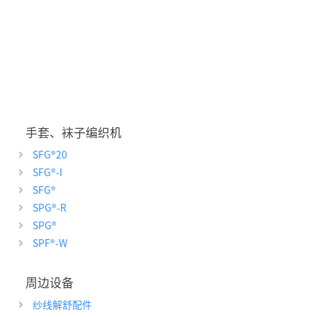
手套、袜子编织机
SFG
®
20
SFG
®
-I
SFG
®
SPG
®
-R
SPG
®
SPF
®
-W
周边设备
纱线解舒配件