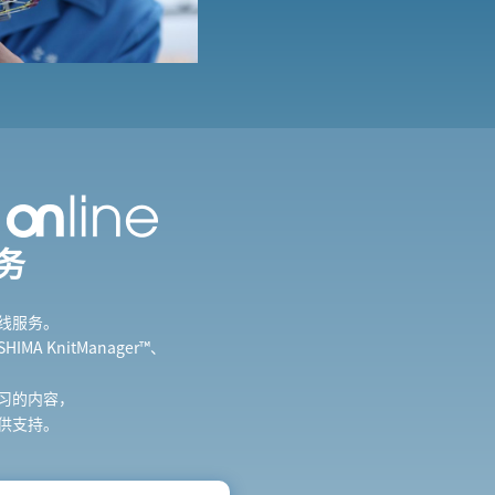
务
线服务。
A KnitManager™、
习的内容，
供支持。