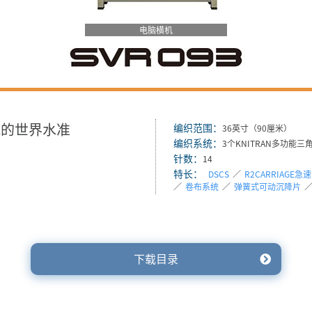
电脑横机
机的世界水准
编织范围：
36英寸（90厘米）
编织系统：
3个KNITRAN多功能三
针数：
14
特长：
DSCS
／
R2CARRIAGE
／
卷布系统
／
弹簧式可动沉降片
下载目录