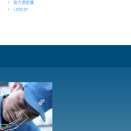
张力测定器
i-DYCS
®