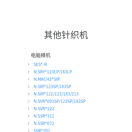
其他针织机
电脑横机
SES
®
-R
N.SRY
®
123LP/183LP
N.MACH2
®
SIR
N.SIR
®
123SP/183SP
N.SIR
®
122/123/183/213
N.SVR
®
093SP/123SP/183SP
N.SVR
®
122
N.SSR
®
112
N.SSR
®
072
SVR
®
202