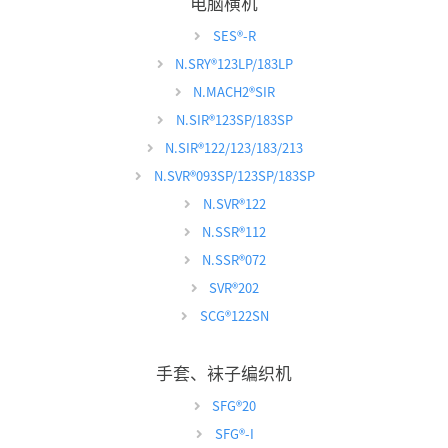
电脑横机
SES
®
-R
N.SRY
®
123LP/183LP
N.MACH2
®
SIR
N.SIR
®
123SP/183SP
N.SIR
®
122/123/183/213
N.SVR
®
093SP/123SP/183SP
N.SVR
®
122
N.SSR
®
112
N.SSR
®
072
SVR
®
202
SCG
®
122SN
手套、袜子编织机
SFG
®
20
SFG
®
-I