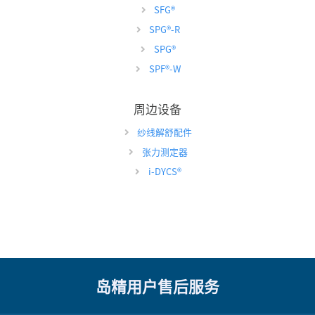
SFG
®
SPG
®
-R
SPG
®
SPF
®
-W
周边设备
纱线解舒配件
张力测定器
i-DYCS
®
岛精用户售后服务