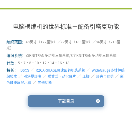
电脑横编机的世界标准－配备引塔夏功能
编织范围：
48英寸（122厘米）／72英寸（183厘米）／84英寸（213厘
米）
编织系统：
双KNITRAN多功能三角系统/3个KNITRAN多功能三角系统
针数：
5・7・8・10・12・14・16・18
特长：
DSCS
／
R2CARRIAGE急速回转机头系统
／
WideGauge多针种编
织技术
／
引塔夏纱嘴
／
弹簧式可动沉降片
／
压脚
／
纱夹与纱剪
／
彩
色触摸屏显示器
／
其他功能
下载目录