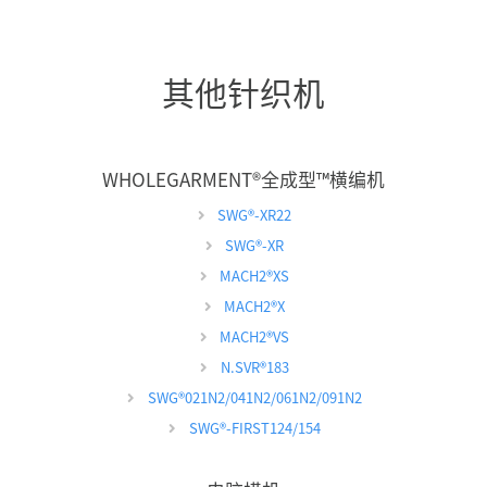
其他针织机
WHOLEGARMENT
®
全成型™横编机
SWG
®
-XR22
SWG
®
-XR
MACH2
®
XS
MACH2
®
X
MACH2
®
VS
N.SVR
®
183
SWG
®
021N2/041N2/061N2/091N2
SWG
®
-FIRST124/154