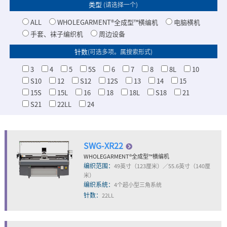
类型
(请选择一个)
ALL
WHOLEGARMENT
®
全成型™横编机
电脑横机
手套、袜子编织机
周边设备
针数
(可选多项。属搜索形式)
3
4
5
5S
6
7
8
8L
10
S10
12
S12
12S
13
14
15
15S
15L
16
18
18L
S18
21
S21
22LL
24
SWG-XR22
WHOLEGARMENT
®
全成型™横编机
编织范围：
49英寸（123厘米）／55.6英寸（140厘
米）
编织系统：
4个超小型三角系统
针数：
22LL