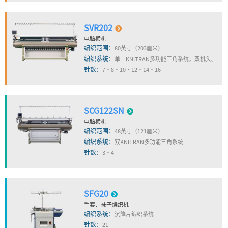
SVR202
电脑横机
编织范围：
80英寸（203厘米）
编织系统：
单一KNITRAN多功能三角系统。双机头。
针数：
7・8・10・12・14・16
SCG122SN
电脑横机
编织范围：
48英寸（121厘米）
编织系统：
双KNITRAN多功能三角系统
针数：
3・4
SFG20
手套、袜子编织机
编织系统：
沉降片编织系统
针数：
21