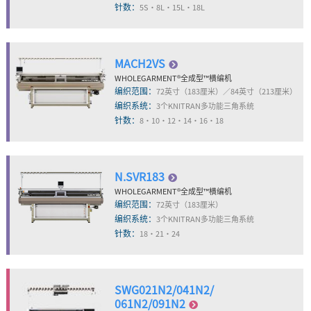
针数：
5S・8L・15L・18L
MACH2VS
WHOLEGARMENT
®
全成型™横编机
编织范围：
72英寸（183厘米）／84英寸（213厘米）
编织系统：
3个KNITRAN多功能三角系统
针数：
8・10・12・14・16・18
N.SVR183
WHOLEGARMENT
®
全成型™横编机
编织范围：
72英寸（183厘米）
编织系统：
3个KNITRAN多功能三角系统
针数：
18・21・24
SWG021N2/041N2/
061N2/091N2