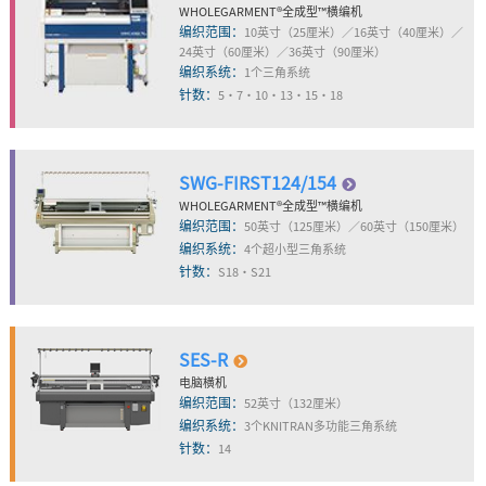
WHOLEGARMENT
®
全成型™横编机
编织范围：
10英寸（25厘米）／16英寸（40厘米）／
24英寸（60厘米）／36英寸（90厘米）
编织系统：
1个三角系统
针数：
5・7・10・13・15・18
SWG-FIRST124/154
WHOLEGARMENT
®
全成型™横编机
编织范围：
50英寸（125厘米）／60英寸（150厘米）
编织系统：
4个超小型三角系统
针数：
S18・S21
SES-R
电脑横机
编织范围：
52英寸（132厘米）
编织系统：
3个KNITRAN多功能三角系统
针数：
14