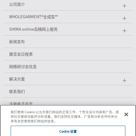
公司简介
＋
WHOLEGARMENT
®
全成型™
＋
SHIMA online岛精网上服务
＋
新闻发布
展览会日程表
网络研讨会信息
解决方案
＋
联系我们
注册电子杂志
我们使用 Cookie 以允许我们网站的正常工作、个性化设计内容和广告、提
供社交媒体功能并分析流量。我们还同社交媒体、广告和分析合作伙伴分
享有关您使用我们网站的信息。
隐私政策
Cookie 设置