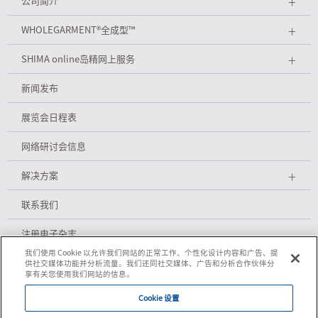
公司简介
＋
WHOLEGARMENT
®
全成型™
＋
SHIMA online岛精网上服务
＋
新闻发布
展览会日程表
网络研讨会信息
解决方案
＋
联系我们
注册电子杂志
我们使用 Cookie 以允许我们网站的正常工作、个性化设计内容和广告、提
供社交媒体功能并分析流量。我们还同社交媒体、广告和分析合作伙伴分
享有关您使用我们网站的信息。
隐私政策
Cookie 设置
Cookie政策