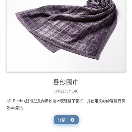
叠纱围巾
SVR123SP 14G
以i-Plating智能型反向添纱技术表现格子花样，并使用夹纱纱嘴进行高
效率编织。
详情