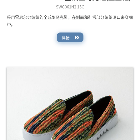
SWG061N2 13G
采用雪尼尔纱编织的全成型马克鞋。在侧面和鞋舌部分编织洞口来穿细
带。
详情