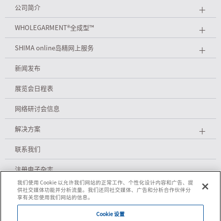
公司简介
＋
WHOLEGARMENT
®
全成型™
＋
SHIMA online岛精网上服务
＋
新闻发布
展览会日程表
网络研讨会信息
解决方案
＋
联系我们
注册电子杂志
我们使用 Cookie 以允许我们网站的正常工作、个性化设计内容和广告、提
供社交媒体功能并分析流量。我们还同社交媒体、广告和分析合作伙伴分
享有关您使用我们网站的信息。
隐私政策
Cookie 设置