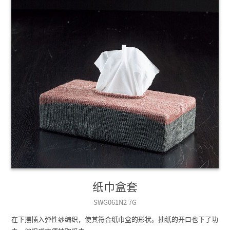
纸巾盒套
SWG061N2 7G
在下摆插入弹性纱编织，使其符合纸巾盒的形状。抽纸的开口也下了功