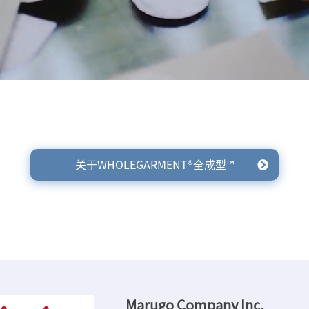
关于WHOLEGARMENT
®
全成型
™
Marugo Company Inc.