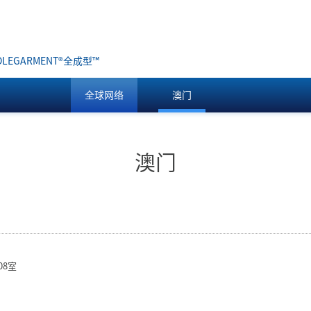
LEGARMENT
®
全成型™
全球网络
澳门
澳门
08室