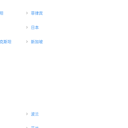
坦
菲律宾
日本
克斯坦
新加坡
波兰