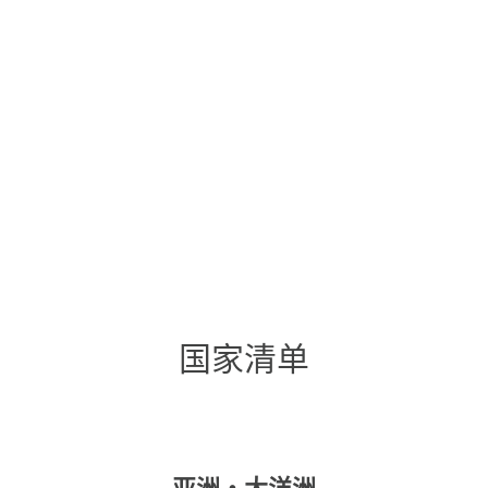
国家清单
亚洲・大洋洲