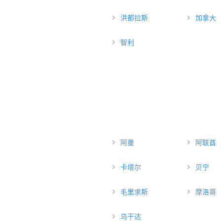
洪都拉斯
加拿大
智利
阿曼
阿联酋
卡塔尔
贝宁
毛里求斯
摩洛哥
乌干达