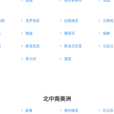
德国
俄罗斯联邦
法国
和国
克罗地亚
拉脱维亚
立陶宛
瓦
挪威
葡萄牙
瑞典
斯
斯洛伐克
斯洛文尼亚
乌克兰
意大利
英国
北中南美洲
秘鲁
玻利维亚
厄瓜多