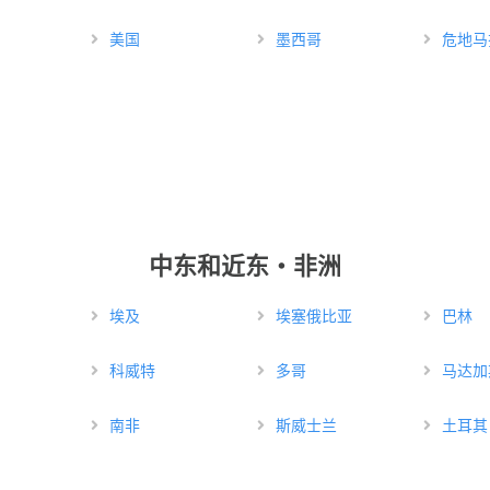
美国
墨西哥
危地马
中东和近东・非洲
埃及
埃塞俄比亚
巴林
科威特
多哥
马达加
南非
斯威士兰
土耳其