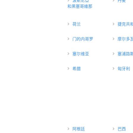
波斯尼亞
丹麦
和黑塞哥維那
荷兰
捷克共
门的内哥罗
摩尔多
塞尔维亚
塞浦路
希腊
匈牙利
阿根廷
巴西