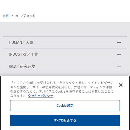
>
首页
R&D／研究开发
＋
HUMAN／人体
＋
INDUSTRY／工业
＋
R&D／研究开发
＋
MACHINES／机器介绍
「すべての Cookie を受け入れる」をクリックすると、サイトナビゲーシ
ョンを強化し、サイトの使用状況を分析し、弊社のマーケティング活動
を支援するために、デバイスに Cookie を保存することに同意したことに
なります。
クッキーポリシー
Cookie 設定
联系我们
岛精官方网站
すべて拒否する