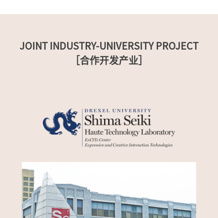
JOINT INDUSTRY-UNIVERSITY PROJECT
［合作开发产业］